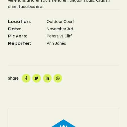
venenatis ut lorem quis, hendrerit aliquam odio. Cras sit
amet faucibus erat.
Location:
Outdoor Court
Date:
November 3rd
Players:
Peters vs Cliff
Reporter:
Ann Jones
Share