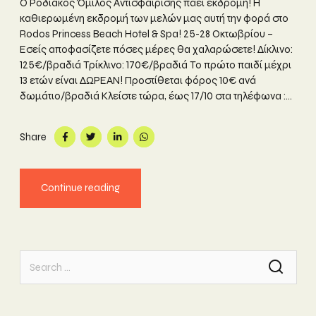
Ο Ροδιακός Όμιλος Αντισφαίρισης πάει εκδρομή! Η
καθιερωμένη εκδρομή των μελών μας αυτή την φορά στο
Rodos Princess Beach Hotel & Spa! 25-28 Οκτωβρίου –
Εσείς αποφασίζετε πόσες μέρες θα χαλαρώσετε! Δίκλινο:
125€/βραδιά Τρίκλινο: 170€/βραδιά Το πρώτο παιδί μέχρι
13 ετών είναι ΔΩΡΕΑΝ! Προστίθεται φόρος 10€ ανά
δωμάτιο/βραδιά Κλείστε τώρα, έως 17/10 στα τηλέφωνα :...
Share
Continue reading
Search
for: