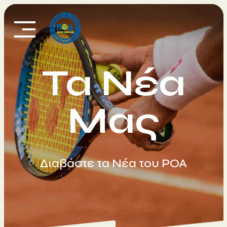
Skip
to
content
Τα Νέα
Μας
Διαβάστε τα Νέα του ΡΟΑ